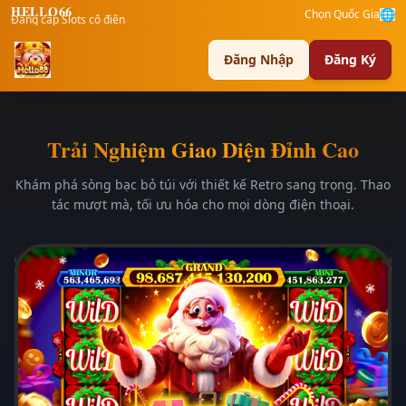
HELLO66
🌐
Chọn Quốc Gia
Đẳng cấp Slots cổ điển
Đăng Nhập
Đăng Ký
Trải Nghiệm Giao Diện Đỉnh Cao
Khám phá sòng bạc bỏ túi với thiết kế Retro sang trọng. Thao
tác mượt mà, tối ưu hóa cho mọi dòng điện thoại.